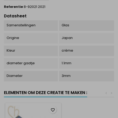
Referentie
8-92021 2021
Datasheet
Samenstellingen
Glas
Origine
Japan
Kleur
crème
diameter gaatje
1.1mm
Diameter
3mm
ELEMENTEN OM DEZE CREATIE TE MAKEN :
<
>
favorite_border