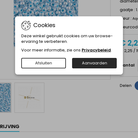
diamete
gaatje : 
kleur :
Aqu
Cookies
kleurcod
Deze winkel gebruikt cookies om uw browse-
€ 2,
ervaring te verbeteren.
Voor meer informatie, zie ons
Privacybeleid
.
€ 2,25 / 1
Afsluiten
Aanvaarden
Aantal
Delen
RIJVING