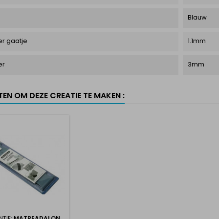
Blauw
r gaatje
1.1mm
er
3mm
TEN OM DEZE CREATIE TE MAKEN :
NTIE:
MATBEADALON