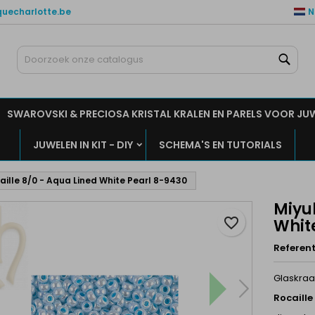
quecharlotte.be
N
ijn verlanglijsten
aak een verlanglijst
nloggen
Zoe
Maak een lijst
moet ingelogd zijn om producten in uw verlanglijst op te slaan.
rlanglijst naam
SWAROVSKI & PRECIOSA KRISTAL KRALEN EN PARELS VOOR JU
Annuleren
Inlogge
JUWELEN IN KIT - DIY
SCHEMA'S EN TUTORIALS
Annuleren
Maak een verlanglijs
aille 8/0 - Aqua Lined White Pearl 8-9430
Miyuk
favorite_border
Whit
Referent
Glaskraa
Rocaille