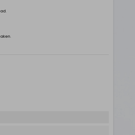
aad.
maken.