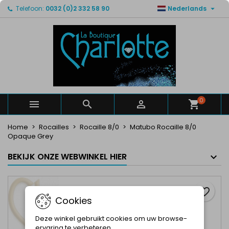

Telefoon:
0032 (0)2 332 58 90
Nederlands
×
×
×
Mijn verlanglijsten
Maak een verlanglijst
Inloggen
Maak een lijst
add_circle_outline
U moet ingelogd zijn om producten in uw verlanglijst
Verlanglijst naam
op te slaan.
Annuleren
Inloggen
Annuleren
Maak een verlanglijst
0



Home
Rocailles
Rocaille 8/0
Matubo Rocaille 8/0
Opaque Grey
BEKIJK ONZE WEBWINKEL HIER
favorite_border
Cookies
Deze winkel gebruikt cookies om uw browse-
ervaring te verbeteren.