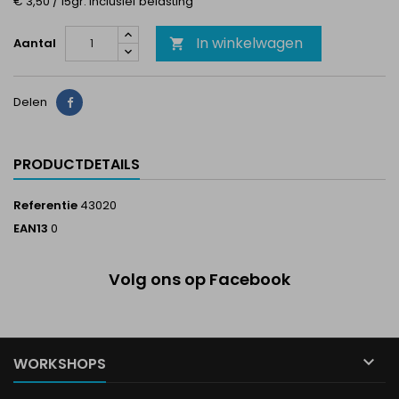
€ 3,50 / 15gr. Inclusief belasting
In winkelwagen
Aantal

Delen
Delen
PRODUCTDETAILS
Referentie
43020
EAN13
0
Volg ons op Facebook

WORKSHOPS