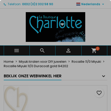

Telefoon:
0032 (0)2 332 58 90
Nederlands
×
×
×
Mijn verlanglijsten
Maak een verlanglijst
Inloggen
Maak een lijst
add_circle_outline
U moet ingelogd zijn om producten in uw verlanglijst
Verlanglijst naam
op te slaan.
Annuleren
Inloggen
Annuleren
Maak een verlanglijst
0



Home
Miyuki kralen voor DIY juwelen
Rocaille 11/0 Miyuki
Rocaille Miyuki 11/0 Duracoat gold 94202
BEKIJK ONZE WEBWINKEL HIER
favorite_border