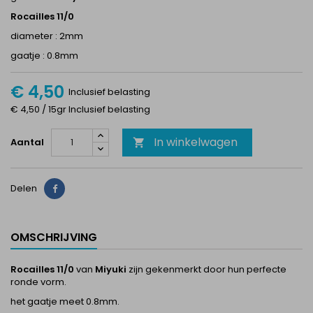
Rocailles 11/0
diameter : 2mm
gaatje : 0.8mm
€ 4,50
Inclusief belasting
€ 4,50 / 15gr Inclusief belasting
In winkelwagen
Aantal

Delen
Delen
OMSCHRIJVING
Rocailles 11/0
van
Miyuki
zijn gekenmerkt door hun perfecte
ronde vorm.
het gaatje meet 0.8mm.