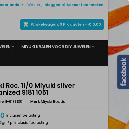

ederlands
Welkom,
Inloggen
of
Account aanmaken
×
×
×
ken
Winkelwagen
0
Producten -
€ 0,00
WELEN
MIYUKI KRALEN VOOR DIY JUWELEN
n
t
i Roc. 11/0 Miyuki silver
nized 9181 1051
ie
11-9181 1051
Merk
Miyuki Beads
50
Inclusief belasting
5gr. / p. Inclusief belasting