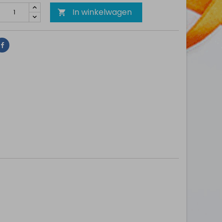
In winkelwagen

Delen