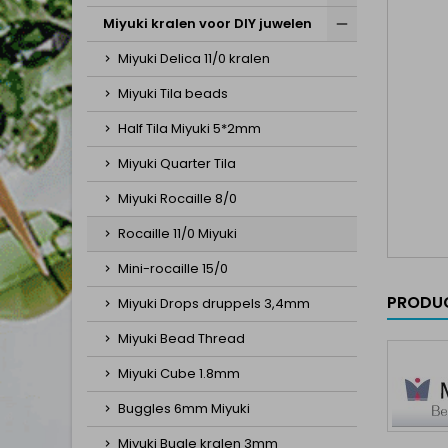
Miyuki kralen voor DIY juwelen
Miyuki Delica 11/0 kralen
Miyuki Tila beads
Half Tila Miyuki 5*2mm
Miyuki Quarter Tila
Miyuki Rocaille 8/0
Rocaille 11/0 Miyuki
Mini-rocaille 15/0
PRODUC
Miyuki Drops druppels 3,4mm
Miyuki Bead Thread
Miyuki Cube 1.8mm
Buggles 6mm Miyuki
Miyuki Bugle kralen 3mm