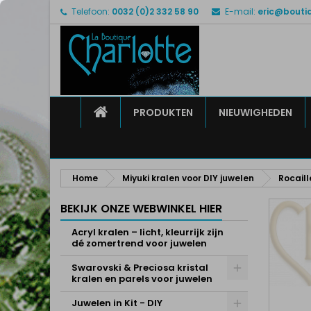
Telefoon:
0032 (0)2 332 58 90
E-mail:
eric@bouti
M
M
I
add_circle_outline
U 
Ve
HOME
PRODUKTEN
NIEUWIGHEDEN
Home
Miyuki kralen voor DIY juwelen
Rocaill
BEKIJK ONZE WEBWINKEL HIER
Acryl kralen – licht, kleurrijk zijn
dé zomertrend voor juwelen
Swarovski & Preciosa kristal
kralen en parels voor juwelen
Juwelen in Kit - DIY