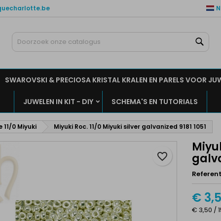
quecharlotte.be
N
ijn verlanglijsten
aak een verlanglijst
nloggen
Zoe
Maak een lijst
moet ingelogd zijn om producten in uw verlanglijst op te slaan.
rlanglijst naam
SWAROVSKI & PRECIOSA KRISTAL KRALEN EN PARELS VOOR JU
Annuleren
Inlogge
JUWELEN IN KIT - DIY
SCHEMA'S EN TUTORIALS
Annuleren
Maak een verlanglijs
e 11/0 Miyuki
Miyuki Roc. 11/0 Miyuki silver galvanized 9181 1051
Miyuk
favorite_border
galva
Referent
€ 3,
€ 3,50 / 1