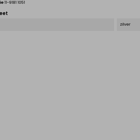
ie
11-9181 1051
eet
zilver