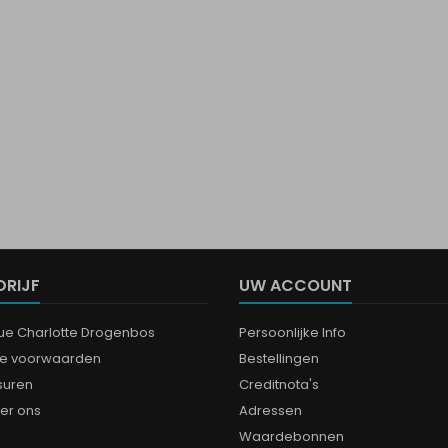
DRIJF
UW ACCOUNT
que Charlotte Drogenbos
Persoonlijke Info
e voorwaarden
Bestellingen
suren
Creditnota's
er ons
Adressen
Waardebonnen