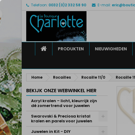
Telefoon:
0032 (0)2 332 58 90
E-mail:
eric@bouti
M
M
I
add_circle_outline
U 
Ve
HOME
PRODUKTEN
NIEUWIGHEDEN
Home
Rocailles
Rocaille 11/0
Rocaille 
BEKIJK ONZE WEBWINKEL HIER
Acryl kralen – licht, kleurrijk zijn
dé zomertrend voor juwelen
Swarovski & Preciosa kristal
kralen en parels voor juwelen
Juwelen in Kit - DIY