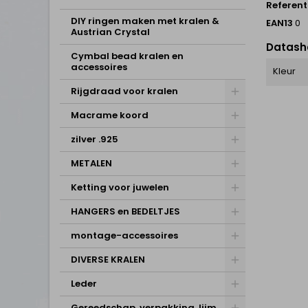
Referent
DIY ringen maken met kralen &
EAN13
0
Austrian Crystal
Datash
Cymbal bead kralen en
accessoires
Kleur
Rijgdraad voor kralen
Macrame koord
zilver .925
METALEN
Ketting voor juwelen
HANGERS en BEDELTJES
montage-accessoires
DIVERSE KRALEN
Leder
Gereedschap, verpakking, lijm