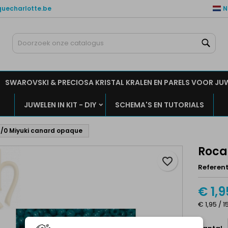
quecharlotte.be
N
ijn verlanglijsten
aak een verlanglijst
nloggen
Zoe
Maak een lijst
moet ingelogd zijn om producten in uw verlanglijst op te slaan.
rlanglijst naam
SWAROVSKI & PRECIOSA KRISTAL KRALEN EN PARELS VOOR JU
Annuleren
Inlogge
JUWELEN IN KIT - DIY
SCHEMA'S EN TUTORIALS
Annuleren
Maak een verlanglijs
11/0 Miyuki canard opaque
Roca
favorite_border
Referent
€ 1,9
€ 1,95 / 1