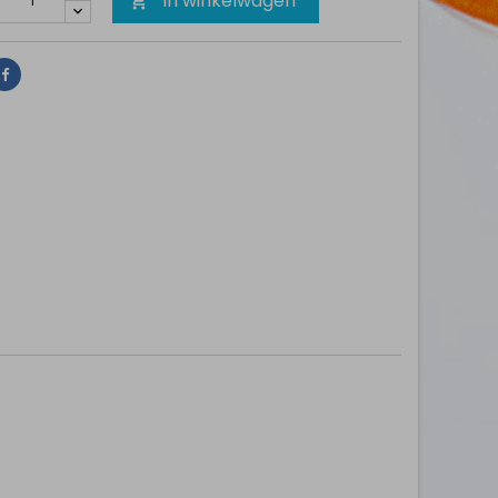
In winkelwagen

Delen