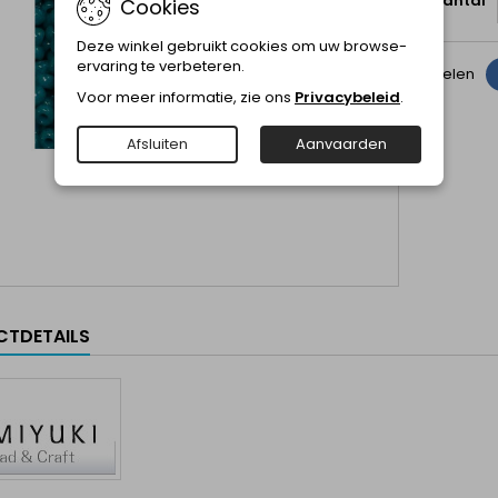
Aantal
Cookies
Deze winkel gebruikt cookies om uw browse-
ervaring te verbeteren.
Delen
Voor meer informatie, zie ons
Privacybeleid
.
Afsluiten
Aanvaarden
TDETAILS