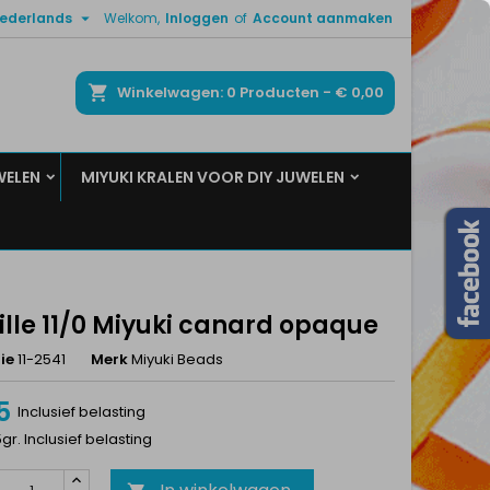

ederlands
Welkom,
Inloggen
of
Account aanmaken
×
×
×
ken
Winkelwagen
0
Producten -
€ 0,00
WELEN
MIYUKI KRALEN VOOR DIY JUWELEN
n
t
ille 11/0 Miyuki canard opaque
ie
11-2541
Merk
Miyuki Beads
5
Inclusief belasting
5gr. Inclusief belasting