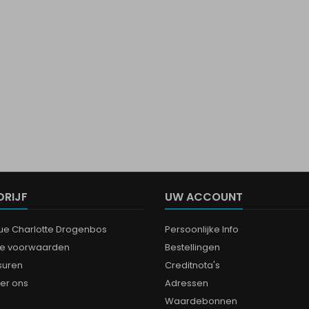
DRIJF
UW ACCOUNT
que Charlotte Drogenbos
Persoonlijke Info
e voorwaarden
Bestellingen
suren
Creditnota's
er ons
Adressen
Waardebonnen