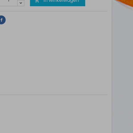
In winkelwagen

Delen