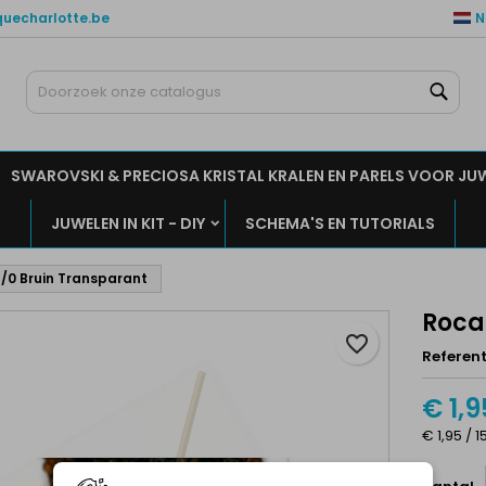
quecharlotte.be
N
ijn verlanglijsten
aak een verlanglijst
nloggen
Zoe
Maak een lijst
moet ingelogd zijn om producten in uw verlanglijst op te slaan.
rlanglijst naam
SWAROVSKI & PRECIOSA KRISTAL KRALEN EN PARELS VOOR JU
Annuleren
Inlogge
JUWELEN IN KIT - DIY
SCHEMA'S EN TUTORIALS
Annuleren
Maak een verlanglijs
11/0 Bruin Transparant
Rocai
favorite_border
Referent
€ 1,9
€ 1,95 / 1