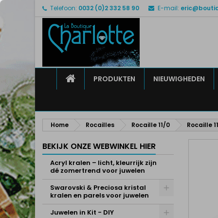
Telefoon:
0032 (0)2 332 58 90
E-mail:
eric@bouti
M
M
I
add_circle_outline
U 
Ve
HOME
PRODUKTEN
NIEUWIGHEDEN
Home
Rocailles
Rocaille 11/0
Rocaille 
BEKIJK ONZE WEBWINKEL HIER
Acryl kralen – licht, kleurrijk zijn
dé zomertrend voor juwelen
Swarovski & Preciosa kristal
kralen en parels voor juwelen
Juwelen in Kit - DIY