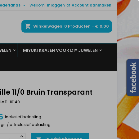

ederlands
Welkom,
Inloggen
of
Account aanmaken
×
×
×
ken
Winkelwagen
0
Producten -
€ 0,00
WELEN
MIYUKI KRALEN VOOR DIY JUWELEN
n
t
lle 11/0 Bruin Transparant
ie
11-10140
5
Inclusief belasting
5gr. / p. Inclusief belasting