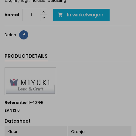
€ 2,45 / 15gr. Inclusief belasting
In winkelwagen
Aantal

Delen
Delen
PRODUCTDETAILS
Referentie
11-407FR
EAN13
0
Datasheet
Kleur
Oranje