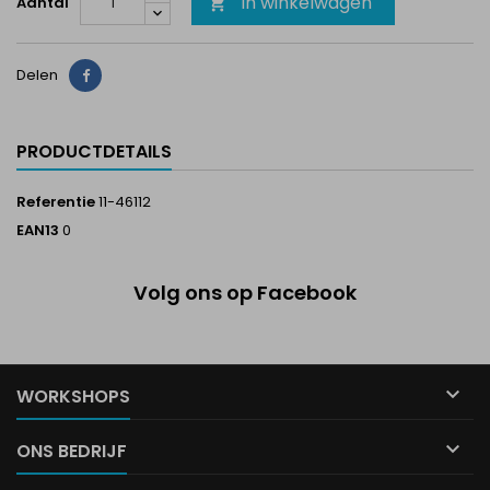
In winkelwagen
Aantal

Delen
Delen
PRODUCTDETAILS
Referentie
11-46112
EAN13
0
Volg ons op Facebook

WORKSHOPS

ONS BEDRIJF