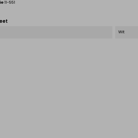
ie
11-551
eet
Wit