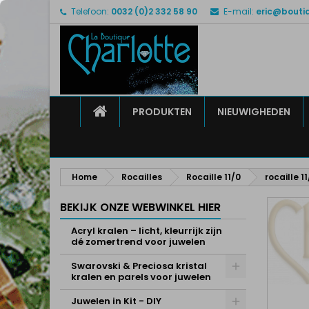
Telefoon:
0032 (0)2 332 58 90
E-mail:
eric@bouti
M
M
I
add_circle_outline
U 
Ve
HOME
PRODUKTEN
NIEUWIGHEDEN
Home
Rocailles
Rocaille 11/0
rocaille 1
BEKIJK ONZE WEBWINKEL HIER
Acryl kralen – licht, kleurrijk zijn
dé zomertrend voor juwelen
Swarovski & Preciosa kristal
kralen en parels voor juwelen
Juwelen in Kit - DIY