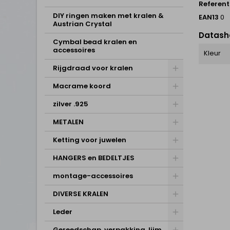
Referent
DIY ringen maken met kralen &
EAN13
0
Austrian Crystal
Datash
Cymbal bead kralen en
accessoires
Kleur
Rijgdraad voor kralen
Macrame koord
zilver .925
METALEN
Ketting voor juwelen
HANGERS en BEDELTJES
montage-accessoires
DIVERSE KRALEN
Leder
Gereedschap, verpakking, lijm