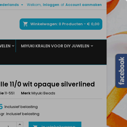

ederlands
Welkom,
Inloggen
of
Account aanmaken
×
×
×
ken
Winkelwagen
0
Producten -
€ 0,00
WELEN
MIYUKI KRALEN VOOR DIY JUWELEN
n
t
lle 11/0 wit opaque silverlined
ie
11-551
Merk
Miyuki Beads
5
Inclusief belasting
5gr. Inclusief belasting