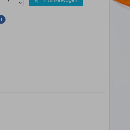
In winkelwagen

Delen