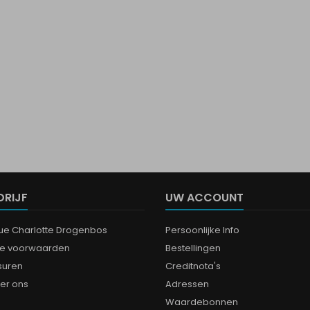
DRIJF
UW ACCOUNT
que Charlotte Drogenbos
Persoonlijke Info
e voorwaarden
Bestellingen
suren
Creditnota's
er ons
Adressen
Waardebonnen