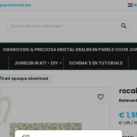
quecharlotte.be
N
ijn verlanglijsten
aak een verlanglijst
nloggen
Zoe
Maak een lijst
moet ingelogd zijn om producten in uw verlanglijst op te slaan.
rlanglijst naam
SWAROVSKI & PRECIOSA KRISTAL KRALEN EN PARELS VOOR JU
Annuleren
Inlogge
JUWELEN IN KIT - DIY
SCHEMA'S EN TUTORIALS
Annuleren
Maak een verlanglijs
1/0 wit opaque silverlined
rocai
favorite_border
Referent
€ 1,9
€ 1,95 / 1