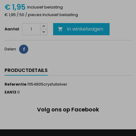
€ 1,95
Inclusief belasting
€ 1,95 / 50 / pieces Inclusief belasting
In winkelwagen
Aantal

Delen
Delen
PRODUCTDETAILS
Referentie
11154805crysfullsilver
EAN13
0
Volg ons op Facebook