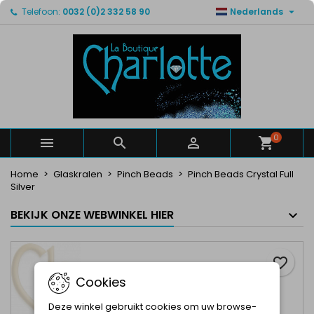

Telefoon:
0032 (0)2 332 58 90
Nederlands
×
×
×
Mijn verlanglijsten
Maak een verlanglijst
Inloggen
Maak een lijst
add_circle_outline
U moet ingelogd zijn om producten in uw verlanglijst
Verlanglijst naam
op te slaan.
Annuleren
Inloggen
Annuleren
Maak een verlanglijst
0



Home
Glaskralen
Pinch Beads
Pinch Beads Crystal Full
Silver
BEKIJK ONZE WEBWINKEL HIER
favorite_border
Cookies
Deze winkel gebruikt cookies om uw browse-