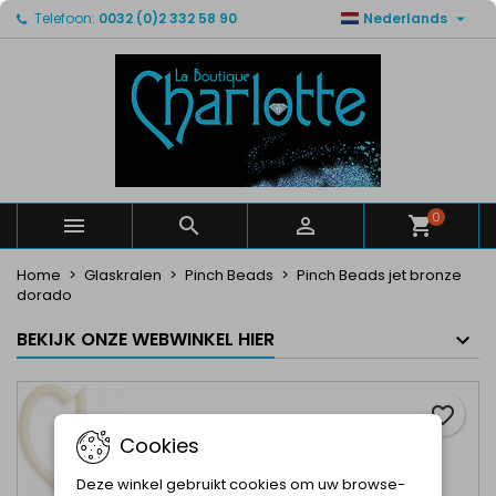

Telefoon:
0032 (0)2 332 58 90
Nederlands
×
×
×
Mijn verlanglijsten
Maak een verlanglijst
Inloggen
Maak een lijst
add_circle_outline
U moet ingelogd zijn om producten in uw verlanglijst
Verlanglijst naam
op te slaan.
Annuleren
Inloggen
Annuleren
Maak een verlanglijst
0



Home
Glaskralen
Pinch Beads
Pinch Beads jet bronze
dorado
BEKIJK ONZE WEBWINKEL HIER
favorite_border
Cookies
Deze winkel gebruikt cookies om uw browse-