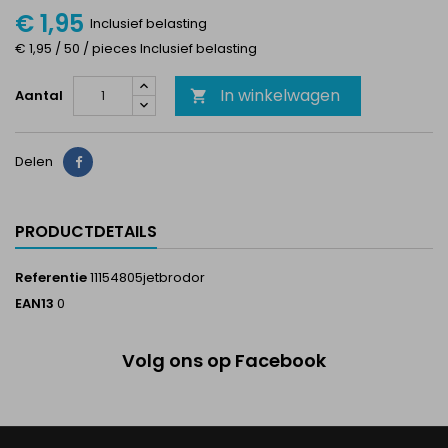
€ 1,95
Inclusief belasting
€ 1,95 / 50 / pieces Inclusief belasting
In winkelwagen
Aantal

Delen
Delen
PRODUCTDETAILS
Referentie
11154805jetbrodor
EAN13
0
Volg ons op Facebook