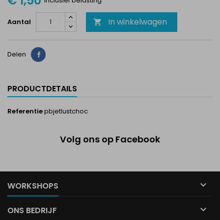
€ 1,50
Inclusief belasting
In winkelwagen
Aantal

Delen
Delen
PRODUCTDETAILS
Referentie
pbjetlustchoc
Volg ons op Facebook

WORKSHOPS

ONS BEDRIJF