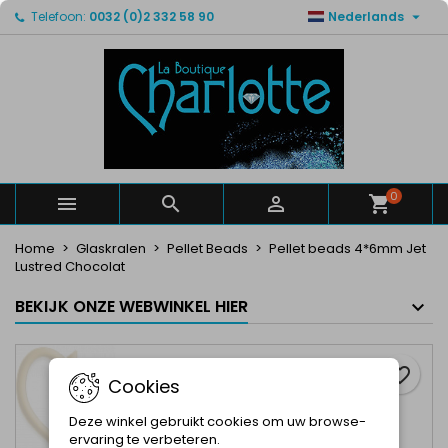

Telefoon:
0032 (0)2 332 58 90
Nederlands
×
×
×
Mijn verlanglijsten
Maak een verlanglijst
Inloggen
Maak een lijst
add_circle_outline
U moet ingelogd zijn om producten in uw verlanglijst
Verlanglijst naam
op te slaan.
Annuleren
Inloggen
Annuleren
Maak een verlanglijst
0



Home
Glaskralen
Pellet Beads
Pellet beads 4*6mm Jet
Lustred Chocolat
BEKIJK ONZE WEBWINKEL HIER
favorite_border
Cookies
Deze winkel gebruikt cookies om uw browse-
ervaring te verbeteren.