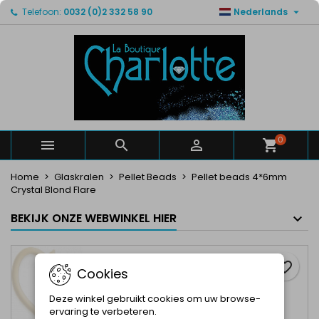

Telefoon:
0032 (0)2 332 58 90
Nederlands
×
×
×
Mijn verlanglijsten
Maak een verlanglijst
Inloggen
Maak een lijst
add_circle_outline
U moet ingelogd zijn om producten in uw verlanglijst
Verlanglijst naam
op te slaan.
Annuleren
Inloggen
Annuleren
Maak een verlanglijst
0



Home
Glaskralen
Pellet Beads
Pellet beads 4*6mm
Crystal Blond Flare
BEKIJK ONZE WEBWINKEL HIER
favorite_border
Cookies
Deze winkel gebruikt cookies om uw browse-
ervaring te verbeteren.