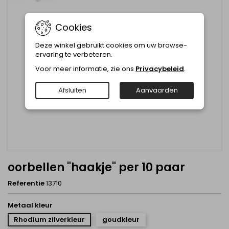
Cookies
Deze winkel gebruikt cookies om uw browse-
ervaring te verbeteren.
Voor meer informatie, zie ons
Privacybeleid
.
Afsluiten
Aanvaarden
oorbellen "haakje" per 10 paar
Referentie
13710
Metaal kleur
Rhodium zilverkleur
goudkleur