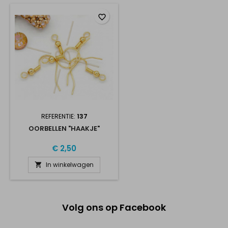
favorite_border
REFERENTIE:
137
OORBELLEN "HAAKJE"
€ 2,50
In winkelwagen

Volg ons op Facebook