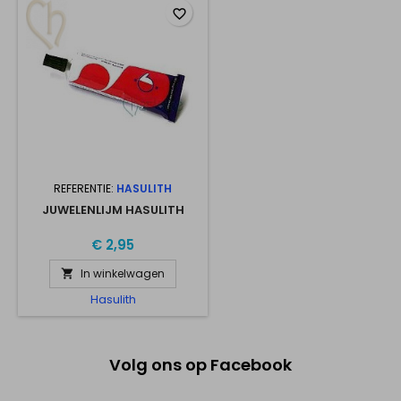
favorite_border
REFERENTIE:
HASULITH
JUWELENLIJM HASULITH
€ 2,95
In winkelwagen

Hasulith
Volg ons op Facebook