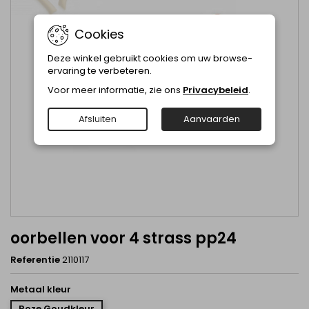
Cookies
Deze winkel gebruikt cookies om uw browse-
ervaring te verbeteren.
Voor meer informatie, zie ons
Privacybeleid
.
Afsluiten
Aanvaarden
oorbellen voor 4 strass pp24
Referentie
2110117
Metaal kleur
Roze Goudkleur