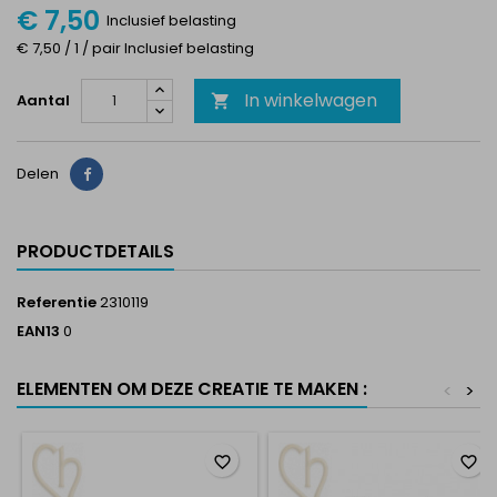
€ 7,50
Inclusief belasting
€ 7,50 / 1 / pair Inclusief belasting
In winkelwagen
Aantal

Delen
Delen
PRODUCTDETAILS
Referentie
2310119
EAN13
0
ELEMENTEN OM DEZE CREATIE TE MAKEN :
<
>
favorite_border
favorite_border