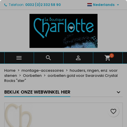

Telefoon:
0032 (0)2 332 58 90
Nederlands
×
×
×
Mijn verlanglijsten
Maak een verlanglijst
Inloggen
Maak een lijst
add_circle_outline
U moet ingelogd zijn om producten in uw verlanglijst
Verlanglijst naam
op te slaan.
Annuleren
Inloggen
Annuleren
Maak een verlanglijst
0



Home
montage-accessoires
houders, ringen, enz. voor
stenen
Oorbellen
oorbellen gold voor Swarovski Crystal
Rocks "ster"
BEKIJK ONZE WEBWINKEL HIER
favorite_border