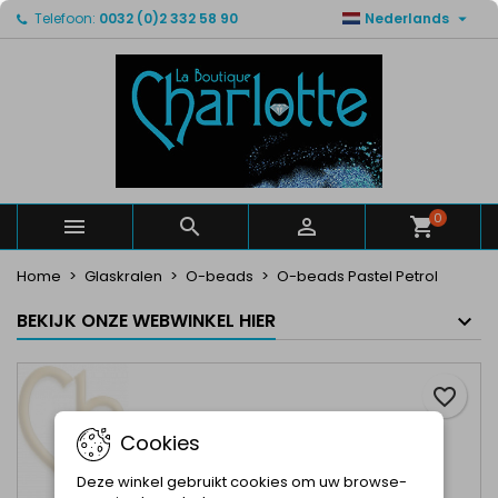

Telefoon:
0032 (0)2 332 58 90
Nederlands
×
×
×
Mijn verlanglijsten
Maak een verlanglijst
Inloggen
Maak een lijst
add_circle_outline
U moet ingelogd zijn om producten in uw verlanglijst
Verlanglijst naam
op te slaan.
Annuleren
Inloggen
Annuleren
Maak een verlanglijst
0



Home
Glaskralen
O-beads
O-beads Pastel Petrol
BEKIJK ONZE WEBWINKEL HIER
favorite_border
Cookies
Deze winkel gebruikt cookies om uw browse-