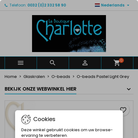

Telefoon:
0032 (0)2 332 58 90
Nederlands
×
×
×
Mijn verlanglijsten
Maak een verlanglijst
Inloggen
Maak een lijst
add_circle_outline
U moet ingelogd zijn om producten in uw verlanglijst
Verlanglijst naam
op te slaan.
Annuleren
Inloggen
Annuleren
Maak een verlanglijst
0



Home
Glaskralen
O-beads
O-beads Pastel Light Grey
BEKIJK ONZE WEBWINKEL HIER
favorite_border
Cookies
Deze winkel gebruikt cookies om uw browse-
ervaring te verbeteren.