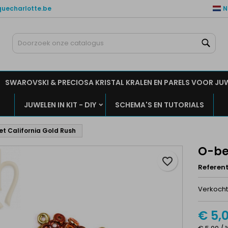
quecharlotte.be
N
ijn verlanglijsten
aak een verlanglijst
nloggen
Zoe
Maak een lijst
moet ingelogd zijn om producten in uw verlanglijst op te slaan.
rlanglijst naam
SWAROVSKI & PRECIOSA KRISTAL KRALEN EN PARELS VOOR JU
Annuleren
Inlogge
JUWELEN IN KIT - DIY
SCHEMA'S EN TUTORIALS
Annuleren
Maak een verlanglijs
t California Gold Rush
O-be
favorite_border
Referent
Verkocht 
€ 5,