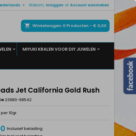

ederlands
Welkom,
Inloggen
of
Account aanmaken
×
×
×
ken
Winkelwagen
0
Producten -
€ 0,00
WELEN
MIYUKI KRALEN VOOR DIY JUWELEN
n
t
ads Jet California Gold Rush
ie
23980-98542
per 10gr.
00
Inclusief belasting