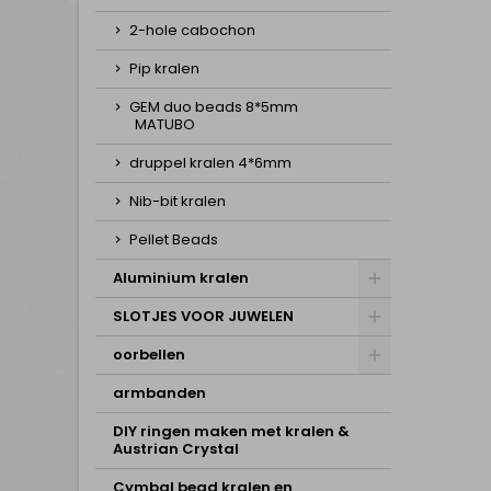
2-hole cabochon
Pip kralen
GEM duo beads 8*5mm
MATUBO
druppel kralen 4*6mm
Nib-bit kralen
Pellet Beads
Aluminium kralen
SLOTJES VOOR JUWELEN
oorbellen
armbanden
DIY ringen maken met kralen &
Austrian Crystal
Cymbal bead kralen en