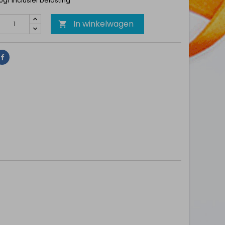
10gr Inclusief belasting
In winkelwagen

Delen