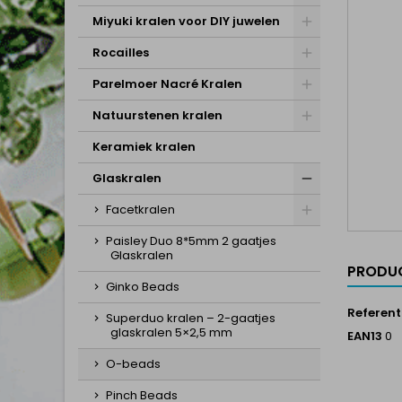
Miyuki kralen voor DIY juwelen
Rocailles
Parelmoer Nacré Kralen
Natuurstenen kralen
Keramiek kralen
Glaskralen
Facetkralen
Paisley Duo 8*5mm 2 gaatjes
Glaskralen
PRODUC
Ginko Beads
Referent
Superduo kralen – 2-gaatjes
glaskralen 5×2,5 mm
EAN13
0
O-beads
Pinch Beads