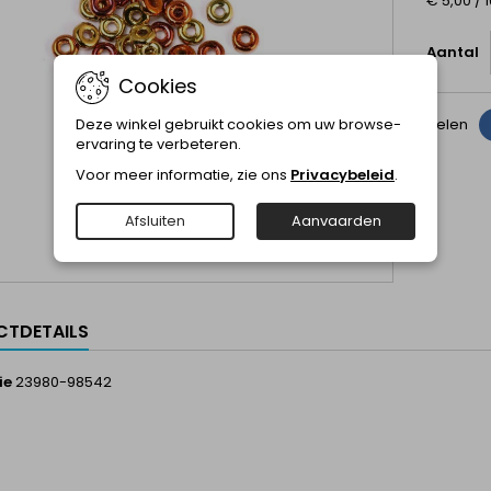
€ 5,00 / 
Aantal
Cookies
Delen
Deze winkel gebruikt cookies om uw browse-
ervaring te verbeteren.
Voor meer informatie, zie ons
Privacybeleid
.
Afsluiten
Aanvaarden
TDETAILS
ie
23980-98542