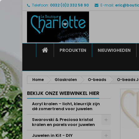
Telefoon:
0032 (0)2 332 58 90
E-mail:
eric@bouti
M
M
I
add_circle_outline
U 
Ve
HOME
PRODUKTEN
NIEUWIGHEDEN
Home
Glaskralen
O-beads
O-beads Je
BEKIJK ONZE WEBWINKEL HIER
Acryl kralen – licht, kleurrijk zijn
dé zomertrend voor juwelen
Swarovski & Preciosa kristal
kralen en parels voor juwelen
Juwelen in Kit - DIY