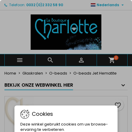

Telefoon:
0032 (0)2 332 58 90
Nederlands
×
×
×
Mijn verlanglijsten
Maak een verlanglijst
Inloggen
Maak een lijst
add_circle_outline
U moet ingelogd zijn om producten in uw verlanglijst
Verlanglijst naam
op te slaan.
Annuleren
Inloggen
Annuleren
Maak een verlanglijst
0



Home
Glaskralen
O-beads
O-beads Jet Hematite
BEKIJK ONZE WEBWINKEL HIER
favorite_border
Cookies
Deze winkel gebruikt cookies om uw browse-
ervaring te verbeteren.