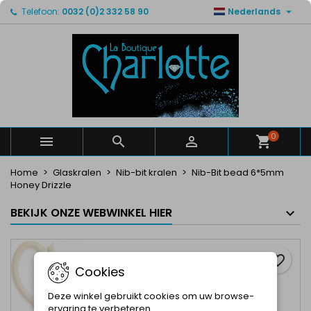

Telefoon:
0032 (0)2 332 58 90
Nederlands
×
×
×
Mijn verlanglijsten
Maak een verlanglijst
Inloggen
Maak een lijst
add_circle_outline
U moet ingelogd zijn om producten in uw verlanglijst
Verlanglijst naam
op te slaan.
Annuleren
Inloggen
Annuleren
Maak een verlanglijst
0



Home
Glaskralen
Nib-bit kralen
Nib-Bit bead 6*5mm
Honey Drizzle
BEKIJK ONZE WEBWINKEL HIER
favorite_border
Cookies
Deze winkel gebruikt cookies om uw browse-
ervaring te verbeteren.