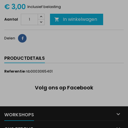
€ 3,00
Inclusief belasting
In winkelwagen
Aantal

Delen
Delen
PRODUCTDETAILS
Referentie
nb0003065401
Volg ons op Facebook

WORKSHOPS