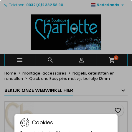

Telefoon:
0032 (0)2 332 58 90
Nederlands
×
×
×
Mijn verlanglijsten
Maak een verlanglijst
Inloggen
Maak een lijst
add_circle_outline
U moet ingelogd zijn om producten in uw verlanglijst
Verlanglijst naam
op te slaan.
Annuleren
Inloggen
Annuleren
Maak een verlanglijst
0



Home
montage-accessoires
Nagels, ketelstiften en
rondellen
Quick and Easy pins met vijs bolletje 12mm
BEKIJK ONZE WEBWINKEL HIER
favorite_border
Cookies