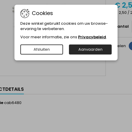
€ 2,
Cookies
€ 2,50 / 
Deze winkel gebruikt cookies om uw browse-
Aantal
ervaring te verbeteren.
Voor meer informatie, zie ons
Privacybeleid
.
Delen
Afsluiten
Aanvaarden
TDETAILS
ie
cab6480