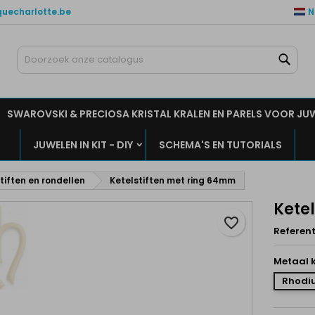
quecharlotte.be
N
ijn verlanglijsten
aak een verlanglijst
nloggen
Zoe
Maak een lijst
moet ingelogd zijn om producten in uw verlanglijst op te slaan.
rlanglijst naam
SWAROVSKI & PRECIOSA KRISTAL KRALEN EN PARELS VOOR JU
Annuleren
Inlogge
JUWELEN IN KIT - DIY
SCHEMA'S EN TUTORIALS
Annuleren
Maak een verlanglijs
tiften en rondellen
Ketelstiften met ring 64mm
Kete
favorite_border
Referent
Metaal k
Rhodiu