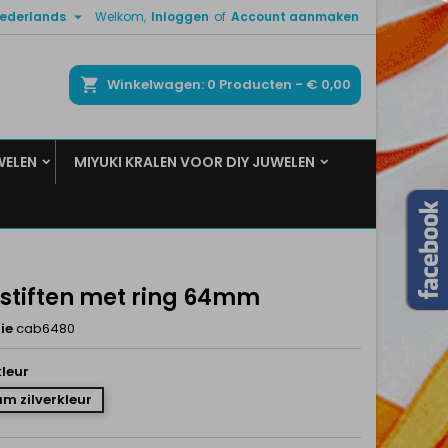

ederlands
Welkom,
Inloggen
of
Account aanmaken
×
×
×
ken
Winkelwagen
0
Producten -
€ 0,00
WELEN
MIYUKI KRALEN VOOR DIY JUWELEN
n
t
lstiften met ring 64mm
ie
cab6480
leur
m zilverkleur