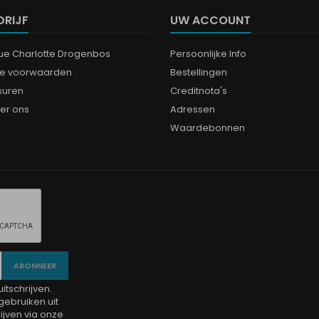
DRIJF
UW ACCOUNT
que Charlotte Drogenbos
Persoonlijke Info
e voorwaarden
Bestellingen
suren
Creditnota's
er ons
Adressen
Waardebonnen
tschrijven.
gebruiken uit
jven via onze