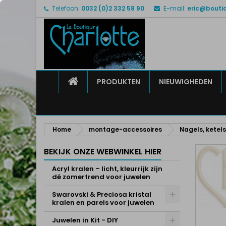
Telefoon:
0032 (0)2 332 58 90
E-mail:
eric@bouti
M
M
I
add_circle_outline
U 
Ve
HOME
PRODUKTEN
NIEUWIGHEDEN
Home
montage-accessoires
Nagels, ketels
BEKIJK ONZE WEBWINKEL HIER
Acryl kralen – licht, kleurrijk zijn
dé zomertrend voor juwelen
Swarovski & Preciosa kristal
kralen en parels voor juwelen
Juwelen in Kit - DIY