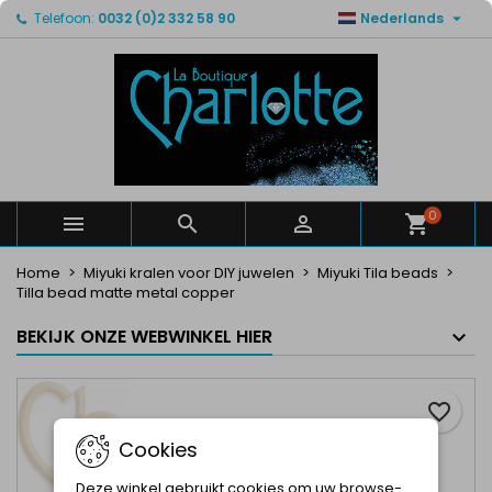

Telefoon:
0032 (0)2 332 58 90
Nederlands
×
×
×
Mijn verlanglijsten
Maak een verlanglijst
Inloggen
Maak een lijst
add_circle_outline
U moet ingelogd zijn om producten in uw verlanglijst
Verlanglijst naam
op te slaan.
Annuleren
Inloggen
Annuleren
Maak een verlanglijst
0



Home
Miyuki kralen voor DIY juwelen
Miyuki Tila beads
Tilla bead matte metal copper
BEKIJK ONZE WEBWINKEL HIER
favorite_border
Cookies
Deze winkel gebruikt cookies om uw browse-