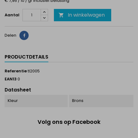
€ 7,95 / 10 / gr Inclusief belasting
In winkelwagen
Aantal

Delen
Delen
PRODUCTDETAILS
Referentie
tl2005
EAN13
0
Datasheet
Kleur
Brons
Volg ons op Facebook