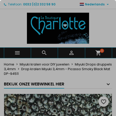

Telefoon:
0032 (0)2 332 58 90
Nederlands
×
×
×
Mijn verlanglijsten
Maak een verlanglijst
Inloggen
Maak een lijst
add_circle_outline
U moet ingelogd zijn om producten in uw verlanglijst
Verlanglijst naam
op te slaan.
Annuleren
Inloggen
Annuleren
Maak een verlanglijst
0



Home
Miyuki kralen voor DIY juwelen
Miyuki Drops druppels
3,4mm
Drop kralen Miyuki 3,4mm - Picasso Smoky Black Mat
DP-94511
BEKIJK ONZE WEBWINKEL HIER
favorite_border