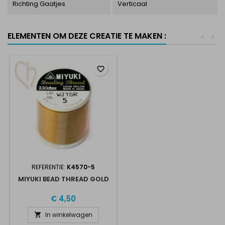
Richting Gaatjes
Verticaal
ELEMENTEN OM DEZE CREATIE TE MAKEN :
<
>
favorite_border
REFERENTIE:
K4570-5
MIYUKI BEAD THREAD GOLD
€ 4,50
In winkelwagen
