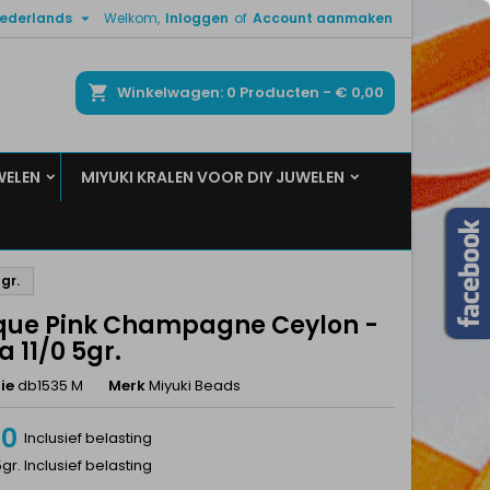

ederlands
Welkom,
Inloggen
of
Account aanmaken
×
×
×
ken
Winkelwagen
0
Producten -
€ 0,00
WELEN
MIYUKI KRALEN VOOR DIY JUWELEN
n
t
gr.
ue Pink Champagne Ceylon -
a 11/0 5gr.
ie
db1535 M
Merk
Miyuki Beads
50
Inclusief belasting
5gr. Inclusief belasting