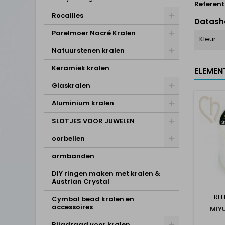
Referent
Rocailles
Datash
Parelmoer Nacré Kralen
Kleur
Natuurstenen kralen
Keramiek kralen
ELEMEN
Glaskralen
Aluminium kralen
SLOTJES VOOR JUWELEN
oorbellen
armbanden
DIY ringen maken met kralen &
Austrian Crystal
REF
Cymbal bead kralen en
accessoires
MIY
Rijgdraad voor kralen