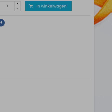
In winkelwagen

Delen