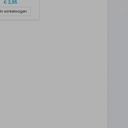
RAADSTEKER
€ 2,95
In winkelwagen