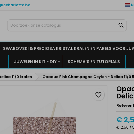
quecharlotte.be
N
ijn verlanglijsten
aak een verlanglijst
nloggen
Zoe
Maak een lijst
moet ingelogd zijn om producten in uw verlanglijst op te slaan.
rlanglijst naam
SWAROVSKI & PRECIOSA KRISTAL KRALEN EN PARELS VOOR JU
Annuleren
Inlogge
JUWELEN IN KIT - DIY
SCHEMA'S EN TUTORIALS
Annuleren
Maak een verlanglijs
Delica 11/0 kralen
Opaque Pink Champagne Ceylon - Delica 11/0 5
Opaq
favorite_border
Delic
Referent
€ 2,
€ 2,50 / 