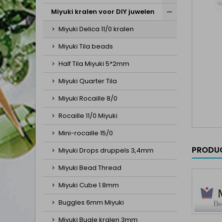
Miyuki kralen voor DIY juwelen
Miyuki Delica 11/0 kralen
Miyuki Tila beads
Half Tila Miyuki 5*2mm
Miyuki Quarter Tila
Miyuki Rocaille 8/0
Rocaille 11/0 Miyuki
Mini-rocaille 15/0
PRODUC
Miyuki Drops druppels 3,4mm
Miyuki Bead Thread
Miyuki Cube 1.8mm
Buggles 6mm Miyuki
Miyuki Bugle kralen 3mm