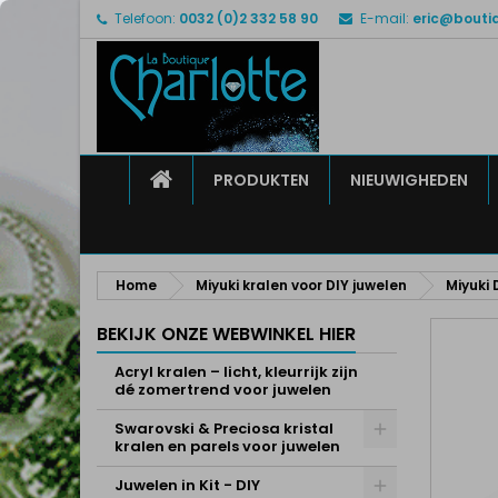
Telefoon:
0032 (0)2 332 58 90
E-mail:
eric@bouti
M
M
I
add_circle_outline
U 
Ve
HOME
PRODUKTEN
NIEUWIGHEDEN
Home
Miyuki kralen voor DIY juwelen
Miyuki 
BEKIJK ONZE WEBWINKEL HIER
Acryl kralen – licht, kleurrijk zijn
dé zomertrend voor juwelen
Swarovski & Preciosa kristal
kralen en parels voor juwelen
Juwelen in Kit - DIY