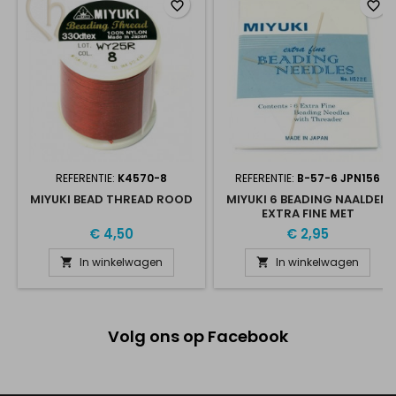
favorite_border
favorite_border
REFERENTIE:
K4570-8
REFERENTIE:
B-57-6 JPN156
MIYUKI BEAD THREAD ROOD
MIYUKI 6 BEADING NAALDEN
EXTRA FINE MET
DRAADSTEKER
€ 4,50
€ 2,95
In winkelwagen
In winkelwagen


Volg ons op Facebook