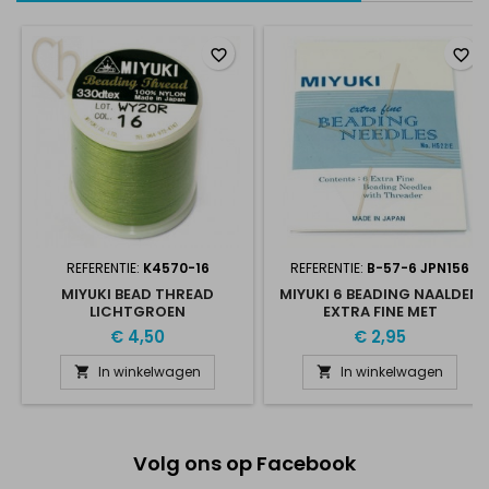
favorite_border
favorite_border
REFERENTIE:
K4570-16
REFERENTIE:
B-57-6 JPN156
MIYUKI BEAD THREAD
MIYUKI 6 BEADING NAALDEN
LICHTGROEN
EXTRA FINE MET
DRAADSTEKER
€ 4,50
€ 2,95
In winkelwagen
In winkelwagen


Volg ons op Facebook