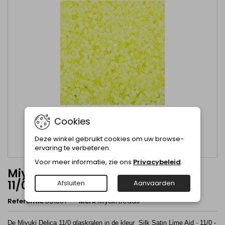
Cookies
Deze winkel gebruikt cookies om uw browse-
ervaring te verbeteren.
Voor meer informatie, zie ons
Privacybeleid
.
Miyuki Delica Silk Satin Lime Aid -
11/0 - DB1857
Afsluiten
Aanvaarden
Referentie
DB1857
Merk
Miyuki Beads
De Miyuki Delica 11/0 glaskralen in de kleur Silk Satin Lime Aid - 11/0 -