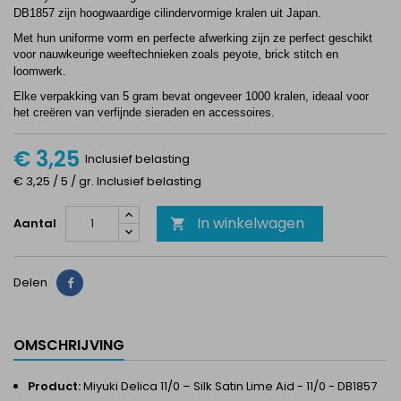
DB1857 zijn hoogwaardige cilindervormige kralen uit Japan.
Met hun uniforme vorm en perfecte afwerking zijn ze perfect geschikt
voor nauwkeurige weeftechnieken zoals peyote, brick stitch en
loomwerk.
Elke verpakking van 5 gram bevat ongeveer 1000 kralen, ideaal voor
het creëren van verfijnde sieraden en accessoires.
€ 3,25
Inclusief belasting
€ 3,25 / 5 / gr. Inclusief belasting
In winkelwagen
Aantal

Delen
Delen
OMSCHRIJVING
Product:
Miyuki Delica 11/0 –
Silk Satin Lime Aid - 11/0 - DB1857