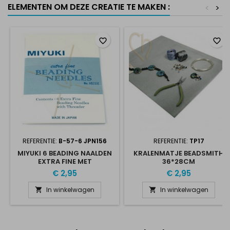
ELEMENTEN OM DEZE CREATIE TE MAKEN :
<
>
favorite_border
favorite_border
REFERENTIE:
B-57-6 JPN156
REFERENTIE:
TP17
MIYUKI 6 BEADING NAALDEN
KRALENMATJE BEADSMITH
EXTRA FINE MET
36*28CM
DRAADSTEKER
€ 2,95
€ 2,95
In winkelwagen
In winkelwagen

