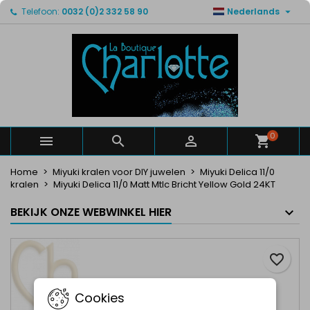

Telefoon:
0032 (0)2 332 58 90
Nederlands
×
×
×
Mijn verlanglijsten
Maak een verlanglijst
Inloggen
Maak een lijst
add_circle_outline
U moet ingelogd zijn om producten in uw verlanglijst
Verlanglijst naam
op te slaan.
Annuleren
Inloggen
Annuleren
Maak een verlanglijst
0



Home
Miyuki kralen voor DIY juwelen
Miyuki Delica 11/0
kralen
Miyuki Delica 11/0 Matt Mtlc Bricht Yellow Gold 24KT
BEKIJK ONZE WEBWINKEL HIER
favorite_border
Cookies