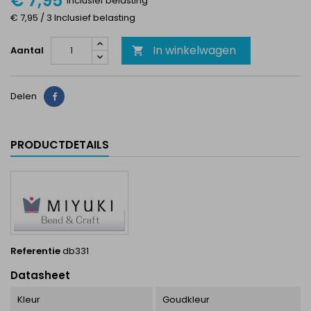
€ 7,95
Inclusief belasting
€ 7,95 / 3 Inclusief belasting
In winkelwagen
Aantal

Delen
Delen
PRODUCTDETAILS
Referentie
db331
Datasheet
Kleur
Goudkleur