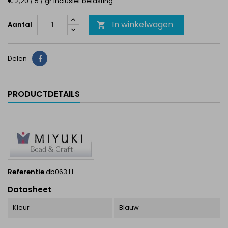
€ 2,20 / 5 / gr Inclusief belasting
In winkelwagen
Aantal

Delen
Delen
PRODUCTDETAILS
Referentie
db063 H
Datasheet
Kleur
Blauw