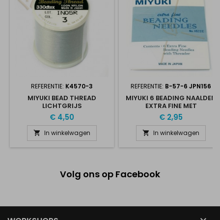
REFERENTIE:
K4570-3
REFERENTIE:
B-57-6 JPN156
MIYUKI BEAD THREAD
MIYUKI 6 BEADING NAALDEN
LICHTGRIJS
EXTRA FINE MET
DRAADSTEKER
€ 4,50
€ 2,95
In winkelwagen
In winkelwagen


Volg ons op Facebook