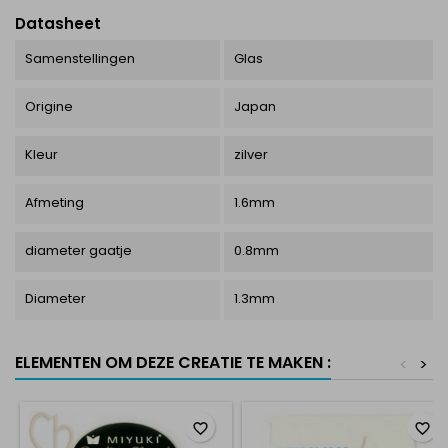
Datasheet
Samenstellingen
Glas
Origine
Japan
Kleur
zilver
Afmeting
1.6mm
diameter gaatje
0.8mm
Diameter
1.3mm
ELEMENTEN OM DEZE CREATIE TE MAKEN :
<
>
favorite_border
favorite_border