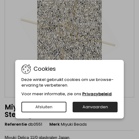
Cookies
Deze winkel gebruikt cookies om uw browse-
ervaring te verbeteren.
Voor meer informatie, zie ons
Privacybeleid
.
Miyuki Delica 11/0 5gr. Bright
Afsluiten
Aanvaarden
Sterling db0551
Referentie
db0551
Merk
Miyuki Beads
Miyuki Delica 11/0 glaskralen Japan.