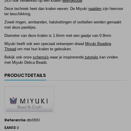
zich ook verwerken op een kralen
weefgetouw
.
Deze techniek heet dan
kralen weven.
De Miyuki
naalden
zijn hiervoor
ter beschikking.
Zowel ringen, armbanden, halskettingen of oorbellen worden gemaakt
met deze pareltjes.
Diameter van deze kralen is 1.6mm met een gaatje van 0.8mm.
Miyuki
heeft ook een speciaal ontworpen draad
Miyuki Beading
Thread
om met hun kralen te gebruiken.
Bekijk ook onze
schema's
waar je inspirerend
e
tutoriels
kan vinden
met
Miyuki Delica Beads
.
PRODUCTDETAILS
Referentie
db0551
EAN13
0