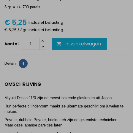
3 gr. = +/- 700 parels
€ 5,25
Inclusief belasting
€ 5,25 / 3gr. Inclusief belasting
In winkelwagen
Aantal

Delen
Delen
OMSCHRIJVING
Miyuki Delica 11/0
zijn de meest bekende glaskralen uit
Japan
.
Hun perfecte cilindervorm maakt ze uitermate geschikt om juwelen te
maken.
Peyote
, dubbele Peyote,
brickstitch
zijn de gekendste technieken.
Maar deze japanse pareltjes laten