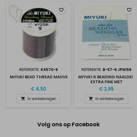
favorite_border
favorite_border
REFERENTIE:
K4570-9
REFERENTIE:
B-57-6 JPN156
MIYUKI BEAD THREAD MAUVE
MIYUKI 6 BEADING NAALDEN
EXTRA FINE MET
DRAADSTEKER
€ 4,50
€ 2,95
In winkelwagen
In winkelwagen


Volg ons op Facebook