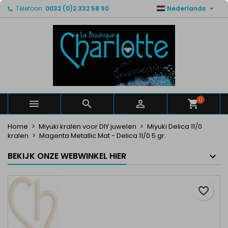

Telefoon:
0032 (0)2 332 58 90
Nederlands
×
×
×
Mijn verlanglijsten
Maak een verlanglijst
Inloggen
Maak een lijst
add_circle_outline
U moet ingelogd zijn om producten in uw verlanglijst
Verlanglijst naam
op te slaan.
Annuleren
Inloggen
Annuleren
Maak een verlanglijst
0



Home
Miyuki kralen voor DIY juwelen
Miyuki Delica 11/0
kralen
Magenta Metallic Mat - Delica 11/0 5 gr.
BEKIJK ONZE WEBWINKEL HIER
favorite_border