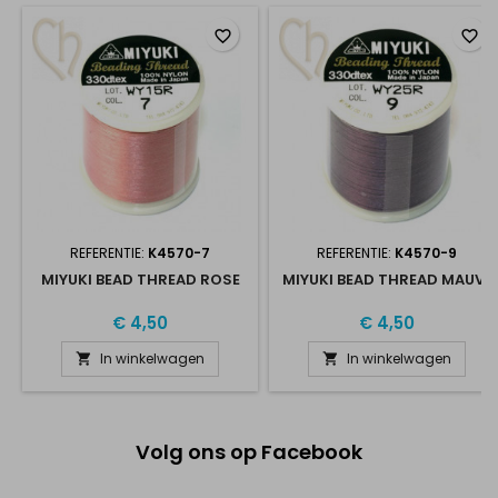
favorite_border
favorite_border
REFERENTIE:
K4570-7
REFERENTIE:
K4570-9
MIYUKI BEAD THREAD ROSE
MIYUKI BEAD THREAD MAUVE
€ 4,50
€ 4,50
In winkelwagen
In winkelwagen


Volg ons op Facebook