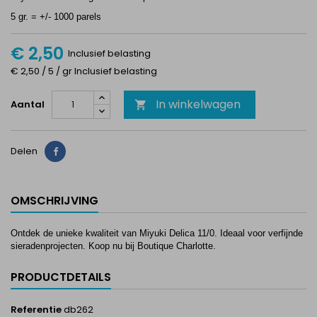
5 gr. = +/- 1000 parels
€ 2,50
Inclusief belasting
€ 2,50 / 5 / gr Inclusief belasting
In winkelwagen
Aantal

Delen
Delen
OMSCHRIJVING
Ontdek de unieke kwaliteit van Miyuki Delica 11/0. Ideaal voor verfijnde
sieradenprojecten. Koop nu bij Boutique Charlotte.
PRODUCTDETAILS
Referentie
db262