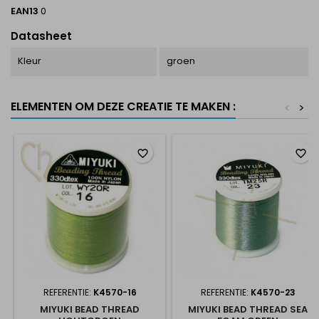
EAN13
0
Datasheet
Kleur
groen
ELEMENTEN OM DEZE CREATIE TE MAKEN :
<
>
favorite_border
favorite_border
REFERENTIE:
K4570-16
REFERENTIE:
K4570-23
MIYUKI BEAD THREAD
MIYUKI BEAD THREAD SEA