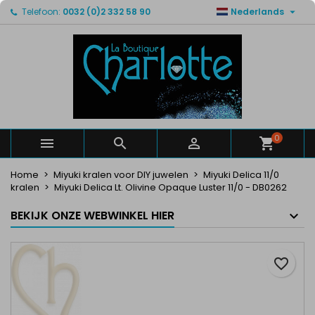

Telefoon:
0032 (0)2 332 58 90
Nederlands
×
×
×
Mijn verlanglijsten
Maak een verlanglijst
Inloggen
Maak een lijst
add_circle_outline
U moet ingelogd zijn om producten in uw verlanglijst
Verlanglijst naam
op te slaan.
Annuleren
Inloggen
Annuleren
Maak een verlanglijst
0



Home
Miyuki kralen voor DIY juwelen
Miyuki Delica 11/0
kralen
Miyuki Delica Lt. Olivine Opaque Luster 11/0 - DB0262
BEKIJK ONZE WEBWINKEL HIER
favorite_border