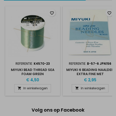
favorite_border
favorite_border
REFERENTIE:
K4570-23
REFERENTIE:
B-57-6 JPN156
MIYUKI BEAD THREAD SEA
MIYUKI 6 BEADING NAALDEN
FOAM GREEN
EXTRA FINE MET
DRAADSTEKER
€ 4,50
€ 2,95
In winkelwagen
In winkelwagen


Volg ons op Facebook