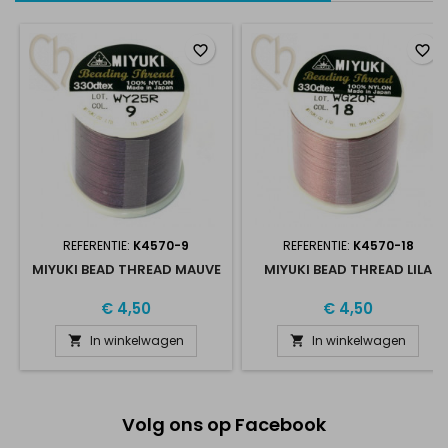
favorite_border
favorite_border
REFERENTIE:
K4570-9
REFERENTIE:
K4570-18
MIYUKI BEAD THREAD MAUVE
MIYUKI BEAD THREAD LILA
€ 4,50
€ 4,50
In winkelwagen
In winkelwagen


Volg ons op Facebook