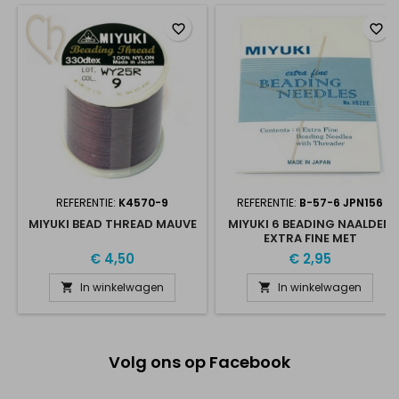
favorite_border
favorite_border
REFERENTIE:
K4570-9
REFERENTIE:
B-57-6 JPN156
MIYUKI BEAD THREAD MAUVE
MIYUKI 6 BEADING NAALDEN
EXTRA FINE MET
DRAADSTEKER
€ 4,50
€ 2,95
In winkelwagen
In winkelwagen


Volg ons op Facebook