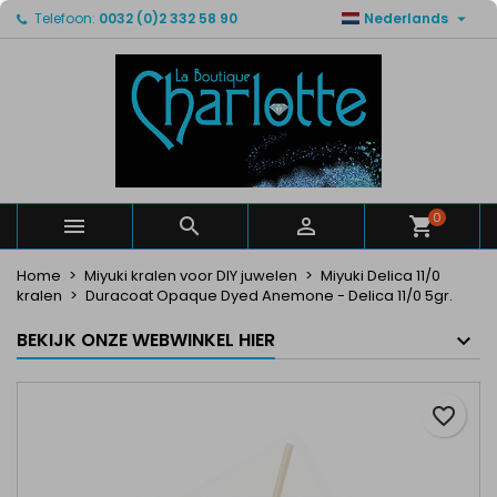

Telefoon:
0032 (0)2 332 58 90
Nederlands
×
×
×
Mijn verlanglijsten
Maak een verlanglijst
Inloggen
Maak een lijst
add_circle_outline
U moet ingelogd zijn om producten in uw verlanglijst
Verlanglijst naam
op te slaan.
Annuleren
Inloggen
Annuleren
Maak een verlanglijst
0



Home
Miyuki kralen voor DIY juwelen
Miyuki Delica 11/0
kralen
Duracoat Opaque Dyed Anemone - Delica 11/0 5gr.
BEKIJK ONZE WEBWINKEL HIER
favorite_border