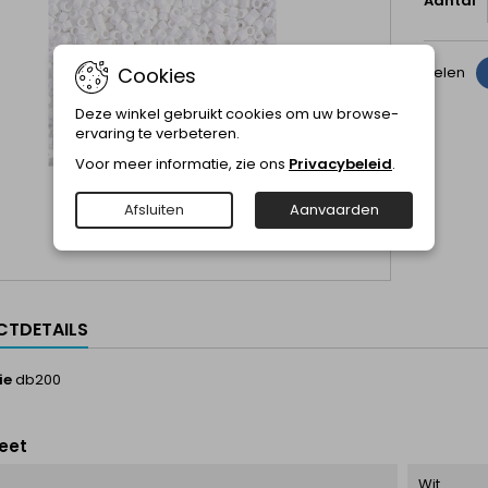
Aantal
Cookies
Delen
Deze winkel gebruikt cookies om uw browse-
ervaring te verbeteren.
Voor meer informatie, zie ons
Privacybeleid
.
Afsluiten
Aanvaarden
TDETAILS
ie
db200
eet
Wit