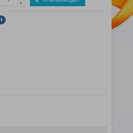
In winkelwagen

Delen