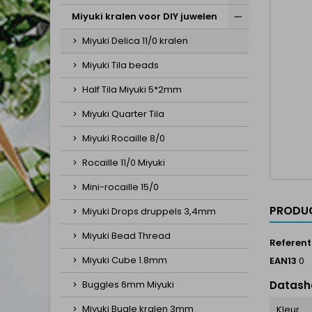
Miyuki kralen voor DIY juwelen
Miyuki Delica 11/0 kralen
Miyuki Tila beads
Half Tila Miyuki 5*2mm
Miyuki Quarter Tila
Miyuki Rocaille 8/0
Rocaille 11/0 Miyuki
Mini-rocaille 15/0
PRODUC
Miyuki Drops druppels 3,4mm
Miyuki Bead Thread
Referent
Miyuki Cube 1.8mm
EAN13
0
Buggles 6mm Miyuki
Datash
Miyuki Bugle kralen 3mm
Kleur