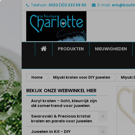
Telefoon:
0032 (0)2 332 58 90
E-mail:
eric@bouti
M
M
I
add_circle_outline
U 
Ve
HOME
PRODUKTEN
NIEUWIGHEDEN
Home
Miyuki kralen voor DIY juwelen
Miyuki 
BEKIJK ONZE WEBWINKEL HIER
Acryl kralen – licht, kleurrijk zijn
dé zomertrend voor juwelen
Swarovski & Preciosa kristal
kralen en parels voor juwelen
Juwelen in Kit - DIY