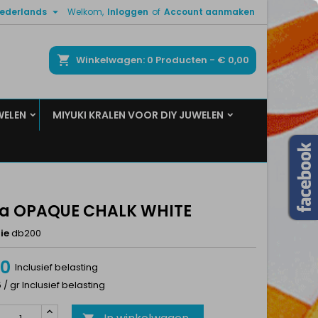

ederlands
Welkom,
Inloggen
of
Account aanmaken
×
×
×
ken
Winkelwagen
0
Producten -
€ 0,00
WELEN
MIYUKI KRALEN VOOR DIY JUWELEN
n
t
ca OPAQUE CHALK WHITE
ie
db200
20
Inclusief belasting
5 / gr Inclusief belasting