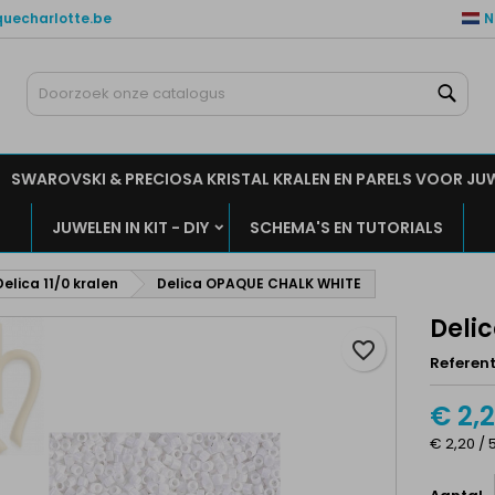
quecharlotte.be
N
ijn verlanglijsten
aak een verlanglijst
nloggen
Zoe
Maak een lijst
moet ingelogd zijn om producten in uw verlanglijst op te slaan.
rlanglijst naam
SWAROVSKI & PRECIOSA KRISTAL KRALEN EN PARELS VOOR JU
Annuleren
Inlogge
JUWELEN IN KIT - DIY
SCHEMA'S EN TUTORIALS
Annuleren
Maak een verlanglijs
Delica 11/0 kralen
Delica OPAQUE CHALK WHITE
Deli
favorite_border
Referent
€ 2,
€ 2,20 / 