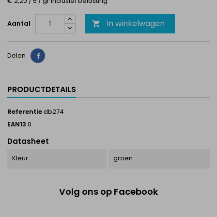
€ 2,20 / 5 / gr Inclusief belasting
In winkelwagen
Aantal

Delen
Delen
PRODUCTDETAILS
Referentie
db274
EAN13
0
Datasheet
Kleur
groen
Volg ons op Facebook