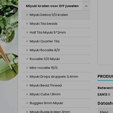
Miyuki kralen voor DIY juwelen
Miyuki Delica 11/0 kralen
Miyuki Tila beads
Half Tila Miyuki 5*2mm
Miyuki Quarter Tila
Miyuki Rocaille 8/0
Rocaille 11/0 Miyuki
Mini-rocaille 15/0
PRODUC
Miyuki Drops druppels 3,4mm
Miyuki Bead Thread
Referent
Miyuki Cube 1.8mm
EAN13
0
Buggles 6mm Miyuki
Datash
Miyuki Bugle kralen 3mm
Kleur