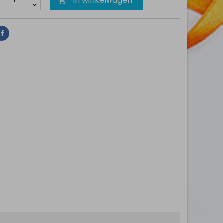
In winkelwagen

Delen