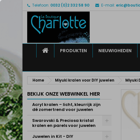
Telefoon:
0032 (0)2 332 58 90
E-mail:
eric@bouti
M
M
I
add_circle_outline
U 
Ve
HOME
PRODUKTEN
NIEUWIGHEDEN
Home
Miyuki kralen voor DIY juwelen
Miyuki 
BEKIJK ONZE WEBWINKEL HIER
Acryl kralen – licht, kleurrijk zijn
dé zomertrend voor juwelen
Swarovski & Preciosa kristal
kralen en parels voor juwelen
Juwelen in Kit - DIY