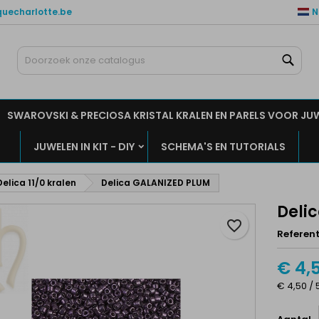
quecharlotte.be
N
ijn verlanglijsten
aak een verlanglijst
nloggen
Zoe
Maak een lijst
moet ingelogd zijn om producten in uw verlanglijst op te slaan.
rlanglijst naam
SWAROVSKI & PRECIOSA KRISTAL KRALEN EN PARELS VOOR JU
Annuleren
Inlogge
JUWELEN IN KIT - DIY
SCHEMA'S EN TUTORIALS
Annuleren
Maak een verlanglijs
Delica 11/0 kralen
Delica GALANIZED PLUM
Deli
favorite_border
Referent
€ 4,
€ 4,50 / 