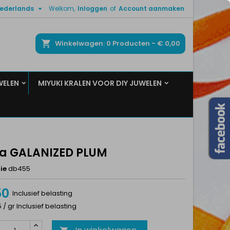

ederlands
Welkom,
Inloggen
of
Account aanmaken
×
×
×
ken
Winkelwagen
0
Producten -
€ 0,00
WELEN
MIYUKI KRALEN VOOR DIY JUWELEN
n
t
ca GALANIZED PLUM
ie
db455
50
Inclusief belasting
5 / gr Inclusief belasting