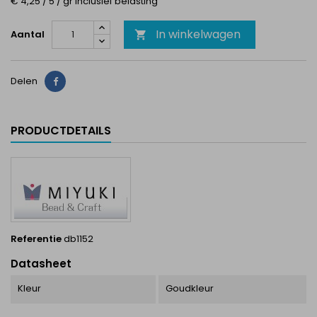
€ 4,25 / 5 / gr Inclusief belasting
In winkelwagen
Aantal

Delen
Delen
PRODUCTDETAILS
Referentie
db1152
Datasheet
Kleur
Goudkleur