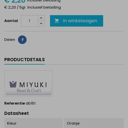
€ 2,20
Inclusief belasting
€ 2,20 / 5gr. Inclusief belasting
In winkelwagen
Aantal

Delen
Delen
PRODUCTDETAILS
Referentie
db151
Datasheet
Kleur
Oranje