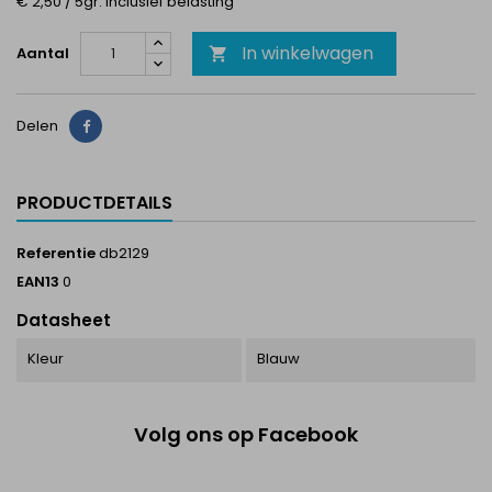
€ 2,50 / 5gr. Inclusief belasting
In winkelwagen
Aantal

Delen
Delen
PRODUCTDETAILS
Referentie
db2129
EAN13
0
Datasheet
Kleur
Blauw
Volg ons op Facebook