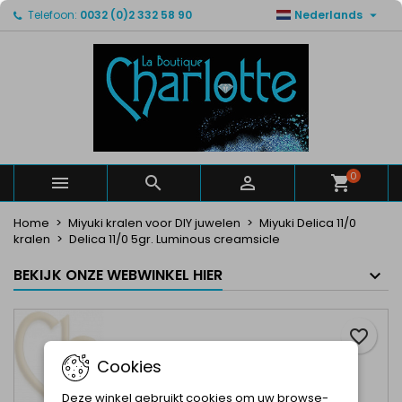

Telefoon:
0032 (0)2 332 58 90
Nederlands
×
×
×
Mijn verlanglijsten
Maak een verlanglijst
Inloggen
Maak een lijst
add_circle_outline
U moet ingelogd zijn om producten in uw verlanglijst
Verlanglijst naam
op te slaan.
Annuleren
Inloggen
Annuleren
Maak een verlanglijst
0



Home
Miyuki kralen voor DIY juwelen
Miyuki Delica 11/0
kralen
Delica 11/0 5gr. Luminous creamsicle
BEKIJK ONZE WEBWINKEL HIER
favorite_border
Cookies
Deze winkel gebruikt cookies om uw browse-