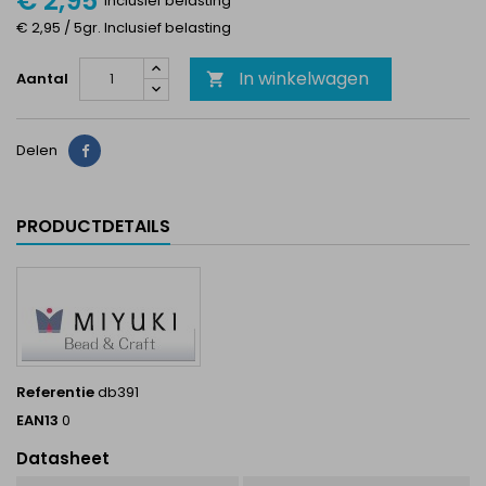
€ 2,95
Inclusief belasting
€ 2,95 / 5gr. Inclusief belasting
In winkelwagen
Aantal

Delen
Delen
PRODUCTDETAILS
Referentie
db391
EAN13
0
Datasheet