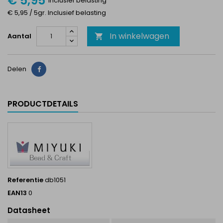
€ 5,95
Inclusief belasting
€ 5,95 / 5gr. Inclusief belasting
In winkelwagen
Aantal

Delen
Delen
PRODUCTDETAILS
Referentie
db1051
EAN13
0
Datasheet