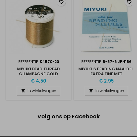
favorite_border
favorite_border
REFERENTIE:
K4570-20
REFERENTIE:
B-57-6 JPN156
MIYUKI BEAD THREAD
MIYUKI 6 BEADING NAALDEN
CHAMPAGNE GOLD
EXTRA FINE MET
DRAADSTEKER
€ 4,50
€ 2,95
In winkelwagen
In winkelwagen


Volg ons op Facebook