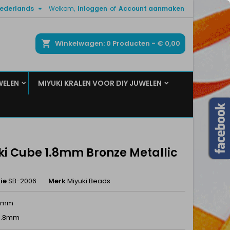

ederlands
Welkom,
Inloggen
of
Account aanmaken
×
×
×
ken
Winkelwagen
0
Producten -
€ 0,00
WELEN
MIYUKI KRALEN VOOR DIY JUWELEN
n
t
ki Cube 1.8mm Bronze Metallic
ie
SB-2006
Merk
Miyuki Beads
.8mm
 0.8mm