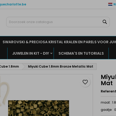
quecharlotte.be
N
ijn verlanglijsten
aak een verlanglijst
nloggen
Zoe
Maak een lijst
moet ingelogd zijn om producten in uw verlanglijst op te slaan.
rlanglijst naam
SWAROVSKI & PRECIOSA KRISTAL KRALEN EN PARELS VOOR JU
Annuleren
Inlogge
JUWELEN IN KIT - DIY
SCHEMA'S EN TUTORIALS
Annuleren
Maak een verlanglijs
 Cube 1.8mm
Miyuki Cube 1.8mm Bronze Metallic Mat
Miyu
favorite_border
Mat
Referent
maat : 1
gaatje :