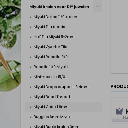
Miyuki kralen voor DIY juwelen
Miyuki Delica 11/0 kralen
Miyuki Tila beads
Half Tila Miyuki 5*2mm
Miyuki Quarter Tila
Miyuki Rocaille 8/0
Rocaille 11/0 Miyuki
Mini-rocaille 15/0
PRODUC
Miyuki Drops druppels 3,4mm
Miyuki Bead Thread
Miyuki Cube 1.8mm
Buggles 6mm Miyuki
Miyuki Bugle kralen 3mm