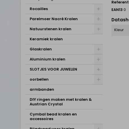
Referent
Rocailles
EAN13
0
Parelmoer Nacré Kralen
Datash
Natuurstenen kralen
Kleur
Keramiek kralen
Glaskralen
Aluminium kralen
SLOTJES VOOR JUWELEN
oorbellen
armbanden
DIY ringen maken met kralen &
Austrian Crystal
Cymbal bead kralen en
accessoires
Rijgdraad voor kralen