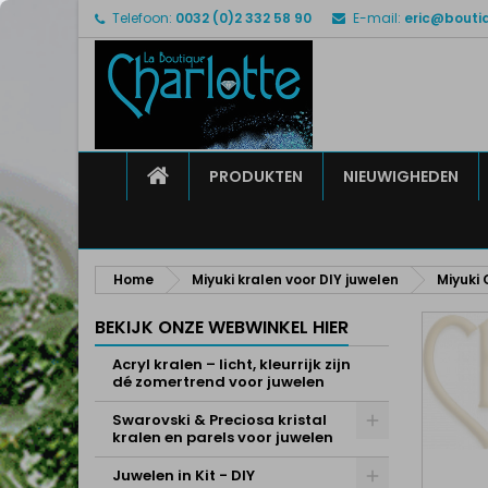
Telefoon:
0032 (0)2 332 58 90
E-mail:
eric@bouti
M
M
I
add_circle_outline
U 
Ve
HOME
PRODUKTEN
NIEUWIGHEDEN
Home
Miyuki kralen voor DIY juwelen
Miyuki
BEKIJK ONZE WEBWINKEL HIER
Acryl kralen – licht, kleurrijk zijn
dé zomertrend voor juwelen
Swarovski & Preciosa kristal
kralen en parels voor juwelen
Juwelen in Kit - DIY